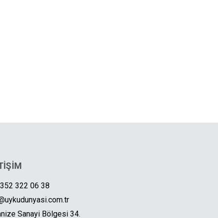
TİŞİM
 352 322 06 38
@uykudunyasi.com.tr
nize Sanayi Bölgesi 34.