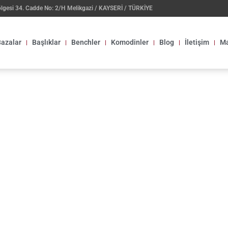
ölgesi 34. Cadde No: 2/H Melikgazi / KAYSERİ / TÜRKİYE
azalar
Başlıklar
Benchler
Komodinler
Blog
İletişim
Ma