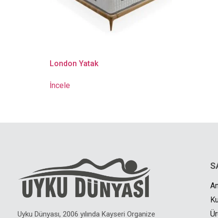
London Yatak
İncele
S
A
K
Ür
Uyku Dünyası, 2006 yılında Kayseri Organize