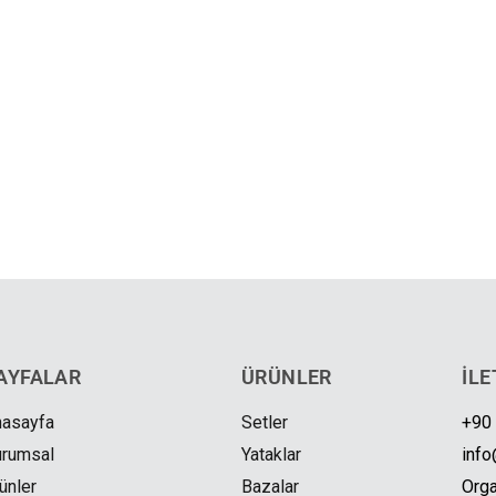
AYFALAR
ÜRÜNLER
İLE
nasayfa
Setler
+90
urumsal
Yataklar
info
ünler
Bazalar
Orga