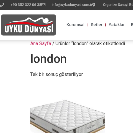
+90 352 322 06 38
info@uykudunyasi.com.tr
Organize Sanayi B
Kurumsal
Setler
Yataklar
B
Ana Sayfa
/ Ürünler “london” olarak etiketlendi
london
Tek bir sonuç gösteriliyor