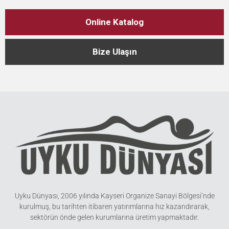
Online Katalog
Bize Ulaşın
Uyku Dünyası, 2006 yılında Kayseri Organize Sanayi Bölgesi’nde
kurulmuş, bu tarihten itibaren yatırımlarına hız kazandırarak,
sektörün önde gelen kurumlarına üretim yapmaktadır.