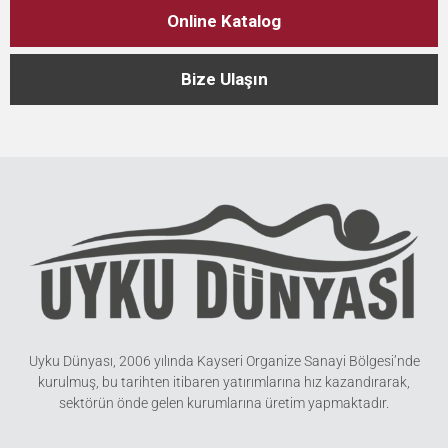
Online Katalog
Bize Ulaşın
Uyku Dünyası, 2006 yılında Kayseri Organize Sanayi Bölgesi’nde
kurulmuş, bu tarihten itibaren yatırımlarına hız kazandırarak,
sektörün önde gelen kurumlarına üretim yapmaktadır.