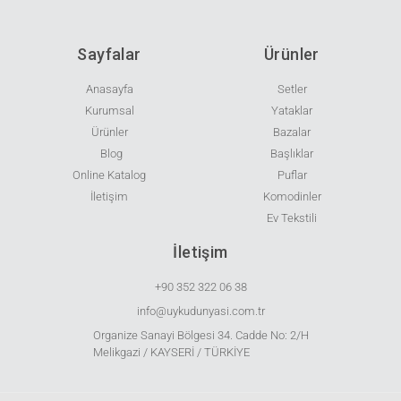
Sayfalar
Ürünler
Anasayfa
Setler
Kurumsal
Yataklar
Ürünler
Bazalar
Blog
Başlıklar
Online Katalog
Puflar
İletişim
Komodinler
Ev Tekstili
İletişim
+90 352 322 06 38
info@uykudunyasi.com.tr
Organize Sanayi Bölgesi 34. Cadde No: 2/H
Melikgazi / KAYSERİ / TÜRKİYE