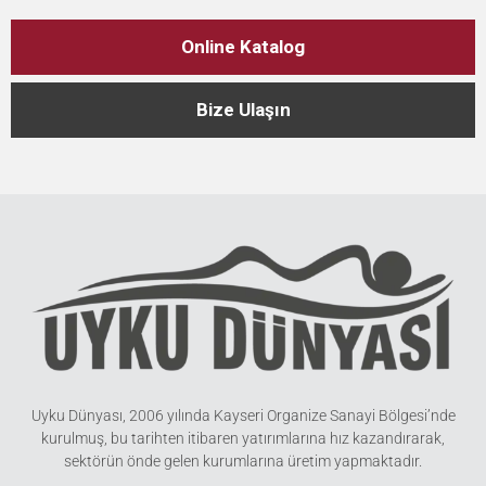
Online Katalog
Bize Ulaşın
Uyku Dünyası, 2006 yılında Kayseri Organize Sanayi Bölgesi’nde
kurulmuş, bu tarihten itibaren yatırımlarına hız kazandırarak,
sektörün önde gelen kurumlarına üretim yapmaktadır.