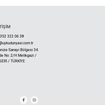
TİŞİM
 352 322 06 38
@uykudunyasi.com.tr
nize Sanayi Bölgesi 34.
e No: 2/H Melikgazi /
SERİ / TÜRKİYE