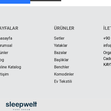
AYFALAR
ÜRÜNLER
İLE
nasayfa
Setler
+90
urumsal
Yataklar
info
ünler
Bazalar
Orga
Cadd
og
Başlıklar
KAY
line Katalog
Benchler
etişim
Komodinler
Ev Tekstili