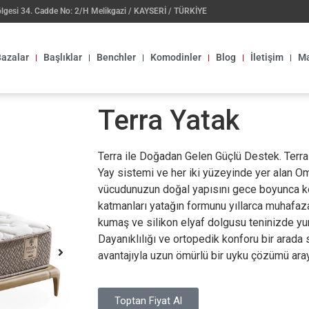
ölgesi 34. Cadde No: 2/H Melikgazi / KAYSERİ / TÜRKİYE
azalar
Başlıklar
Benchler
Komodinler
Blog
İletişim
Ma
Terra Yatak
Terra ile Doğadan Gelen Güçlü Destek. Terra
Yay sistemi ve her iki yüzeyinde yer alan O
vücudunuzun doğal yapısını gece boyunca kor
katmanları yatağın formunu yıllarca muhafaz
kumaş ve silikon elyaf dolgusu teninizde yu
Dayanıklılığı ve ortopedik konforu bir arada s
avantajıyla uzun ömürlü bir uyku çözümü araya
Toptan Fiyat Al