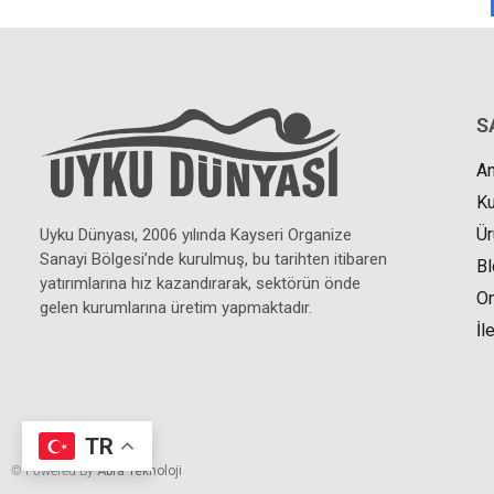
S
A
K
Ür
Uyku Dünyası, 2006 yılında Kayseri Organize
Sanayi Bölgesi’nde kurulmuş, bu tarihten itibaren
Bl
yatırımlarına hız kazandırarak, sektörün önde
On
gelen kurumlarına üretim yapmaktadır.
İl
TR
© Powered By
Abra Teknoloji