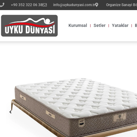
+90 352 322 06 38
info@uykudunyasi.com.tr
Organize Sanayi B
Kurumsal
Setler
Yataklar
B