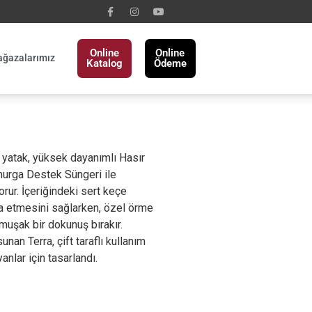
Online
Online
ğazalarımız
Katalog
Ödeme
 yatak, yüksek dayanımlı Hasır
murga Destek Süngeri ile
ur. İçeriğindeki sert keçe
a etmesini sağlarken, özel örme
muşak bir dokunuş bırakır.
unan Terra, çift taraflı kullanım
nlar için tasarlandı.