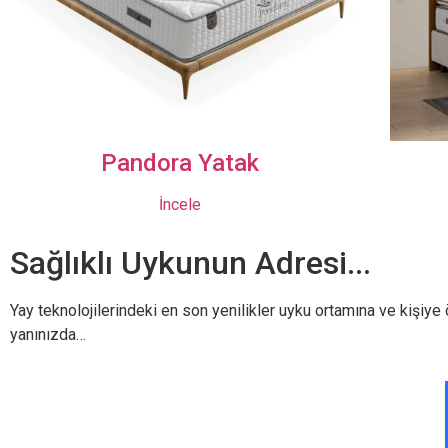
 Yatak
Sidelya Deluxe 
e
İncele
Sağlıklı Uykunun Adresi...
Yay teknolojilerindeki en son yenilikler uyku ortamına ve kişiye
yanınızda…