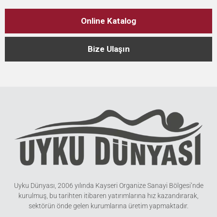
Online Katalog
Bize Ulaşın
Uyku Dünyası, 2006 yılında Kayseri Organize Sanayi Bölgesi’nde
kurulmuş, bu tarihten itibaren yatırımlarına hız kazandırarak,
sektörün önde gelen kurumlarına üretim yapmaktadır.