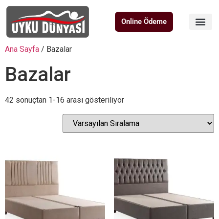
Online Ödeme
Ana Sayfa
/ Bazalar
Bazalar
42 sonuçtan 1-16 arası gösteriliyor